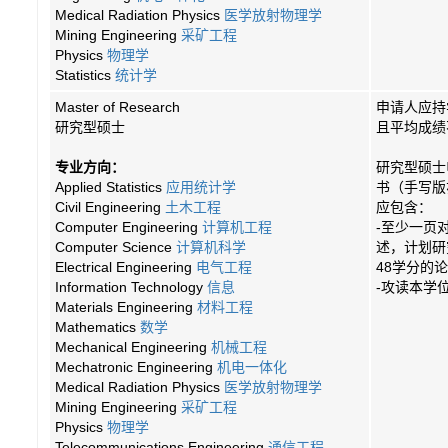
Medical Radiation Physics
医学放射物理学
Mining Engineering
采矿工程
Physics
物理学
Statistics
统计学
Master of Research
申请人应持
研究型硕士
且平均成绩不低
专业方向：
研究型硕士
Applied Statistics
应用统计学
书（手写版
Civil Engineering
土木工程
应包含：
Computer Engineering
计算机工程
-至少一页
Computer Science
计算机科学
述，计划研
Electrical Engineering
电气工程
48学分的
Information Technology
信息
-攻读本学
Materials
Engineering
材料工程
Mathematics
数学
Mechanical Engineering
机械工程
Mechatronic Engineering
机电一体化
Medical Radiation Physics
医学放射物理学
Mining Engineering
采矿工程
Physics
物理学
Telecommunications Engineering
通信工程