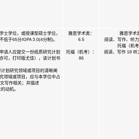
学士学位，或授课型硕士学位，
雅思学术类：
雅思学术
于65分/GPA 3.0(4分制)。
6.5
阅读、写作、听力、
托福（机考
申请人应提交一份纸质研究计划
托福（机考）：
阅读、写作 18 听
亦可，打印版尤佳），该计划书
86
对计划研究领域或项目的清晰阐
究领域或项目，应与本学位中占
论文写作相关；并描述
位的动机。