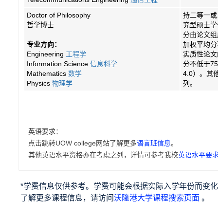
Doctor of Philosophy
持二等一或
哲学博士
究型硕士学
分由论文组
专业方向：
加权平均分
Engineering
工程学
实质性论文
Information Science
信息科学
分不低于75
Mathematics
数学
4.0）。
Physics
物理学
列。
英语要求：
点击跳转UOW college网站了解更多
语言班信息
。
其他英语水平资格亦在考虑之列，详情可参考我校
英语水平要
*学费信息仅供参考。学费可能会根据实际入学年份而变
(
了解更多课程信息，请访问
沃隆港大学课程搜索页面
。
o